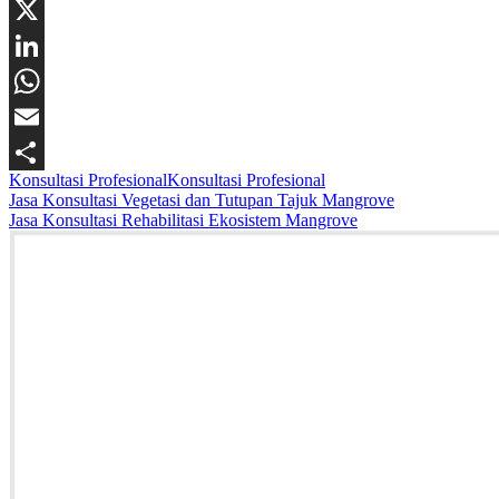
Facebook
X
LinkedIn
WhatsApp
Email
Konsultasi Profesional
Konsultasi Profesional
Share
Navigasi
Jasa Konsultasi Vegetasi dan Tutupan Tajuk Mangrove
Jasa Konsultasi Rehabilitasi Ekosistem Mangrove
pos