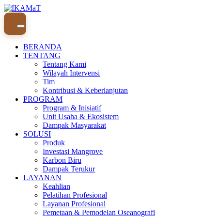
Skip
to
content
BERANDA
TENTANG
Tentang Kami
Wilayah Intervensi
Tim
Kontribusi & Keberlanjutan
PROGRAM
Program & Inisiatif
Unit Usaha & Ekosistem
Dampak Masyarakat
SOLUSI
Produk
Investasi Mangrove
Karbon Biru
Dampak Terukur
LAYANAN
Keahlian
Pelatihan Profesional
Layanan Profesional
Pemetaan & Pemodelan Oseanografi