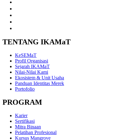
twitter
instagram
youtube
linkedin
tiktok
TENTANG IKAMaT
KeSEMaT
Profil Organisasi
Sejarah IKAMaT
Nilai-Nilai Kami
Ekosistem & Unit Usaha
Panduan Identitas Merek
Portofolio
PROGRAM
Karier
Sertifikasi
Mitra Binaan
Pelatihan Profesional
Kursus Mangrove