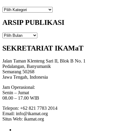
TOPIK
&
PROGRAM
ARSIP PUBLIKASI
ARSIP
PUBLIKASI
SEKRETARIAT IKAMaT
Jalan Taman Klenteng Sari II, Blok B No. 1
Pedalangan, Banyumanik
Semarang 50268
Jawa Tengah, Indonesia
Jam Operasional:
Senin – Jumat
08.00 – 17.00 WIB
Telepon: +62 821 7783 2014
Email: info@ikamat.org
Situs Web: ikamat.org
facebook