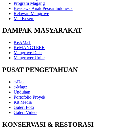
Program Magang
Beasiswa Anak Pesisir Indonesia
Relawan Mangrove
Mat Kesem
DAMPAK MASYARAKAT
KeAMaT
KeMANGTEER
Mangrove Data
Mangrover Unite
PUSAT PENGETAHUAN
e-Data
e-Magz
Unduhan
Portofolio Proyek
Kit Media
Galeri Foto
Galeri Video
KONSERVASI & RESTORASI