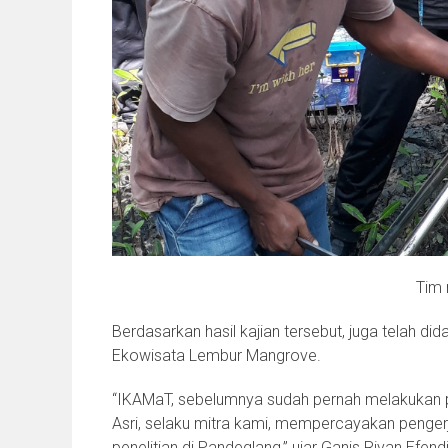
Tim 
Berdasarkan hasil kajian tersebut, juga telah
Ekowisata Lembur Mangrove.
“IKAMaT, sebelumnya sudah pernah melakukan pe
Asri, selaku mitra kami, mempercayakan penger
penelitian di Pandeglang,” ujar Ganis Riyan Efend