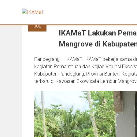
Skip
to
26
content
JUL
IKAMaT Lakukan Pemant
Mangrove di Kabupaten
Pandeglang – IKAMaT. IKAMaT bekerja sama de
kegiatan Pemantauan dan Kajian Valuasi Ekosis
Kabupaten Pandeglang, Provinsi Banten. Kegiat
terbaru di Kawasan Ekowisata Lembur Mangrove,