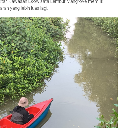
hektar, Kawasan Ekowisata Lembur Mangrove memiliki
ah yang lebih luas lagi.