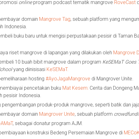
 promosi
online
program podcast tematik mangrove
RoveCast
d
 membayar domain
Mangrove Tag
, sebuah platform yang mengum
uh Indonesia.
eli buku baru untuk mengisi perpustakaan pesisir di Taman B
ya riset mangrove di lapangan yang dilakukan oleh
Mangrove D
mbeli 10 buah bibit mangrove dalam program
KeSEMaT Goes T
chool
yang diinisisasi
KeSEMaT.
pemeliharaan hosting
#AyoJagaMangrove
di Mangrover Unite.
membiayai pencetakan buku
Mat Kesem:
Cerita dan Dongeng Ma
 pesisir Indonesia.
engembangan produk-produk mangrove, seperti batik dan jaja
 membayar domain
Mangrover Unite
, sebuah platform
crowdfundi
eAMaT
, sebagai donatur program AJM.
pembiayaan konstruksi Bedeng Persemaian Mangrove di
MECo