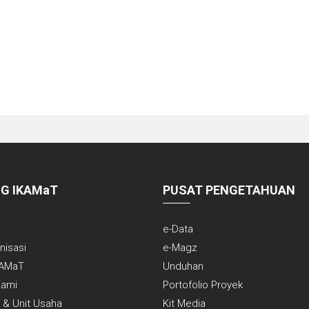
G IKAMaT
PUSAT PENGETAHUAN
e-Data
anisasi
e-Magz
KAMaT
Unduhan
 Kami
Portofolio Proyek
 & Unit Usaha
Kit Media