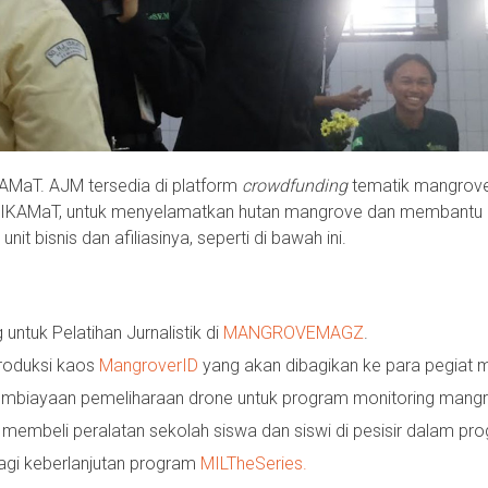
KAMaT. AJM tersedia di platform
crowdfunding
tematik mangrove
h IKAMaT, untuk menyelamatkan hutan mangrove dan membantu p
 bisnis dan afiliasinya, seperti di bawah ini.
tuk Pelatihan Jurnalistik di
MANGROVEMAGZ
.
roduksi kaos
MangroverID
yang akan dibagikan ke para pegiat ma
mbiayaan pemeliharaan drone untuk program monitoring mangr
membeli peralatan sekolah siswa dan siswi di pesisir dalam p
bagi keberlanjutan program
MILTheSeries.