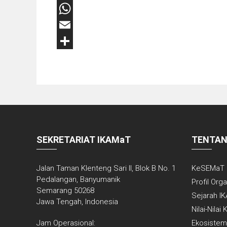
LinkedIn
WhatsApp
Email
Share
SEKRETARIAT IKAMaT
TENTAN
Jalan Taman Klenteng Sari II, Blok B No. 1
KeSEMaT
Pedalangan, Banyumanik
Profil Org
Semarang 50268
Sejarah I
Jawa Tengah, Indonesia
Nilai-Nilai
Jam Operasional:
Ekosistem