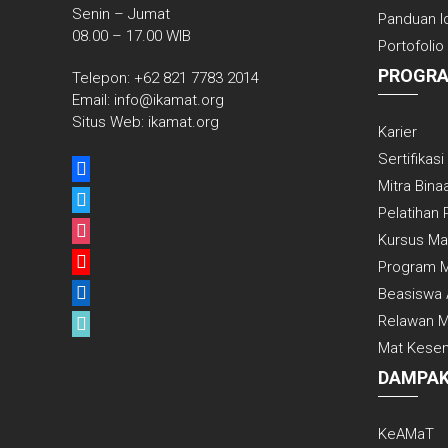
Senin – Jumat
Panduan I
08.00 – 17.00 WIB
Portofolio
PROGR
Telepon: +62 821 7783 2014
Email: info@ikamat.org
Situs Web: ikamat.org
Karier
Sertifikasi
facebook
Mitra Bina
twitter
Pelatihan 
instagram
Kursus M
youtube
Program 
linkedin
Beasiswa 
tiktok
Relawan 
Mat Kese
DAMPAK
KeAMaT