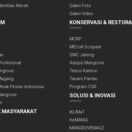
dentitas Merek
Galeri Foto
Galeri Video
AM
KONSERVASI & RESTORA
MCRP
MECoK Ecopark
an
SMC Jateng
Profesional
Adopsi Mangrove
angrove
Tebus Karbon
Magang
Tanam Pantau
Anak Pesisir Indonesia
Program CSR
Mangrove
SOLUSI & INOVASI
m
 MASYARAKAT
IKLIMaT
KeMANGI
MANGROVEMAGZ