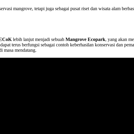
vasi mangrove, tetapi juga sebagai pusat riset dan wisata alam berbas
ECoK
lebih lanjut menjadi sebuah
Mangrove Ecopark
, yang akan me
apat terus berfungsi sebagai contoh keberhasilan konservasi dan pem
 di masa mendatang.