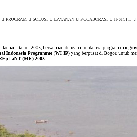
PROGRAM
SOLUSI
LAYANAN
KOLABORASI
INSIGHT
ulai pada tahun 2003, bersamaan dengan dimulainya program mangrov
nal Indonesia Programme (WI-IP)
yang berpusat di Bogor, untuk mer
REpLaNT (MR) 2003
.