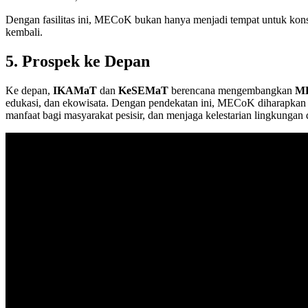
Dengan fasilitas ini, MECoK bukan hanya menjadi tempat untuk konser
kembali.
5. Prospek ke Depan
Ke depan,
IKAMaT
dan
KeSEMaT
berencana mengembangkan
M
edukasi, dan ekowisata. Dengan pendekatan ini, MECoK diharapkan d
manfaat bagi masyarakat pesisir, dan menjaga kelestarian lingkungan