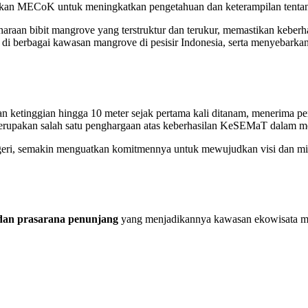
akan MECoK untuk meningkatkan pengetahuan dan keterampilan tenta
aan bibit mangrove yang terstruktur dan terukur, memastikan keberha
di berbagai kawasan mangrove di pesisir Indonesia, serta menyebarka
ketinggian hingga 10 meter sejak pertama kali ditanam, menerima pe
merupakan salah satu penghargaan atas keberhasilan KeSEMaT dalam mer
egeri, semakin menguatkan komitmennya untuk mewujudkan visi dan 
dan prasarana penunjang
yang menjadikannya kawasan ekowisata man