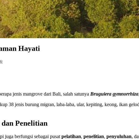
gaman Hayati
i:
pa jenis mangrove dari Bali, salah satunya
Bruguiera gymnorrhiza
up 38 jenis burung migran, laba-laba, ular, kepiting, keong, ikan ge
dan Penelitian
i juga berfungsi sebagai pusat
pelatihan
,
penelitian
,
penyuluhan
, d