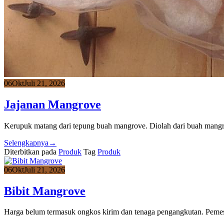
06
Okt
Juli 21, 2026
Jajanan Mangrove
Kerupuk matang dari tepung buah mangrove. Diolah dari buah mangro
Selengkapnya
→
Diterbitkan pada
Produk
Tag
Produk
06
Okt
Juli 21, 2026
Bibit Mangrove
Harga belum termasuk ongkos kirim dan tenaga pengangkutan. Peme