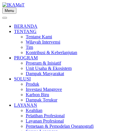
Skip
to
Menu
content
BERANDA
TENTANG
Tentang Kami
Wilayah Intervensi
Tim
Kontribusi & Keberlanjutan
PROGRAM
Program & Inisiatif
Unit Usaha & Ekosistem
Dampak Masyarakat
SOLUSI
Produk
Investasi Mangrove
Karbon Biru
Dampak Terukur
LAYANAN
Keahlian
Pelatihan Profesional
Layanan Profesional
Pemetaan & Pemodelan Oseanografi