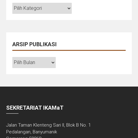
TOPIK
&
PROGRAM
ARSIP PUBLIKASI
ARSIP
PUBLIKASI
SEKRETARIAT IKAMaT
Jalan Taman Klenteng Sari II, Blok B No. 1
Pedalangan, Banyumanik