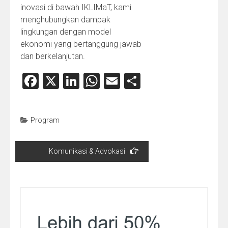
inovasi di bawah IKLIMaT, kami
menghubungkan dampak
lingkungan dengan model
ekonomi yang bertanggung jawab
dan berkelanjutan.
Facebook
X
LinkedIn
WhatsApp
Email
Share
Program
Navigasi
Komunikasi & Advokasi
pos