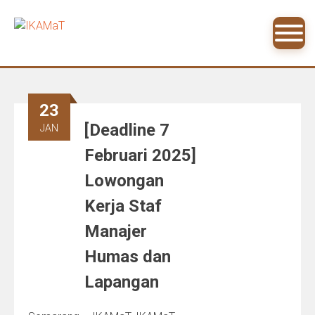
Skip
to
content
23
[Deadline 7
JAN
Februari 2025]
Lowongan
Kerja Staf
Manajer
Humas dan
Lapangan