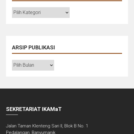
TOPIK
&
PROGRAM
ARSIP PUBLIKASI
ARSIP
PUBLIKASI
SEKRETARIAT IKAMaT
Jalan Taman Klenteng Sari II, Blok B No. 1
Pedalangan, Banyumanik