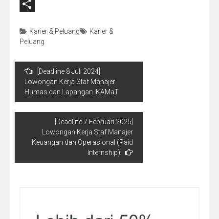
Email
Share
Karier & Peluang
Karier &
Peluang
Navigasi
[Deadline 8 Juli 2024]
pos
Lowongan Kerja Staf Manajer
Humas dan Lapangan IKAMaT
[Deadline 7 Februari 2025]
Lowongan Kerja Staf Manajer
Keuangan dan Operasional (Paid
Internship)