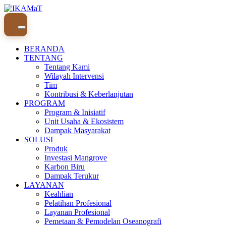
Skip
to
content
BERANDA
TENTANG
Tentang Kami
Wilayah Intervensi
Tim
Kontribusi & Keberlanjutan
PROGRAM
Program & Inisiatif
Unit Usaha & Ekosistem
Dampak Masyarakat
SOLUSI
Produk
Investasi Mangrove
Karbon Biru
Dampak Terukur
LAYANAN
Keahlian
Pelatihan Profesional
Layanan Profesional
Pemetaan & Pemodelan Oseanografi