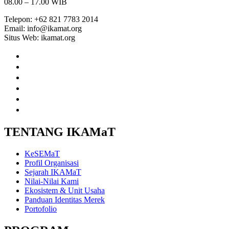
08.00 – 17.00 WIB
Telepon: +62 821 7783 2014
Email: info@ikamat.org
Situs Web: ikamat.org
facebook
twitter
instagram
youtube
linkedin
tiktok
TENTANG IKAMaT
KeSEMaT
Profil Organisasi
Sejarah IKAMaT
Nilai-Nilai Kami
Ekosistem & Unit Usaha
Panduan Identitas Merek
Portofolio