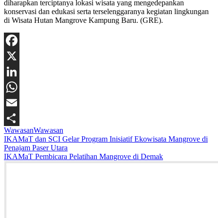
diharapkan terciptanya lokasi wisata yang mengedepankan
konservasi dan edukasi serta terselenggaranya kegiatan lingkungan
di Wisata Hutan Mangrove Kampung Baru. (GRE).
Facebook
X
LinkedIn
WhatsApp
Email
Wawasan
Wawasan
Share
Navigasi
IKAMaT dan SCI Gelar Program Inisiatif Ekowisata Mangrove di
Penajam Paser Utara
pos
IKAMaT Pembicara Pelatihan Mangrove di Demak