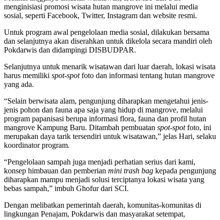
menginisiasi promosi wisata hutan mangrove ini melalui media
sosial, seperti Facebook, Twitter, Instagram dan website resmi.
Untuk program awal pengelolaan media sosial, dilakukan bersama
dan selanjutnya akan diserahkan untuk dikelola secara mandiri oleh
Pokdarwis dan didampingi DISBUDPAR.
Selanjutnya untuk menarik wisatawan dari luar daerah, lokasi wisata
harus memiliki
spot-spot
foto dan informasi tentang hutan mangrove
yang ada.
“Selain berwisata alam, pengunjung diharapkan mengetahui jenis-
jenis pohon dan fauna apa saja yang hidup di mangrove, melalui
program papanisasi berupa informasi flora, fauna dan profil hutan
mangrove Kampung Baru. Ditambah pembuatan
spot-spot
foto, ini
merupakan daya tarik tersendiri untuk wisatawan,” jelas Hari, selaku
koordinator program.
“Pengelolaan sampah juga menjadi perhatian serius dari kami,
konsep himbauan dan pemberian
mini trash bag
kepada pengunjung
diharapkan mampu menjadi solusi terciptanya lokasi wisata yang
bebas sampah,” imbuh Ghofur dari SCI.
Dengan melibatkan pemerintah daerah, komunitas-komunitas di
lingkungan Penajam, Pokdarwis dan masyarakat setempat,