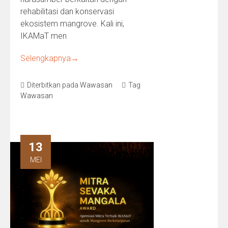
rehabilitasi dan konservasi
ekosistem mangrove. Kali ini,
IKAMaT men
Selengkapnya
→
Diterbitkan pada
Wawasan
Tag
Wawasan
13
MEI