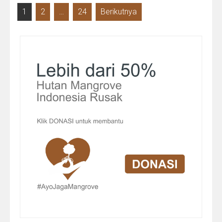
Paginasi
1
2
…
24
Berikutnya
pos