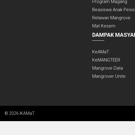
Program Magang
linkedin
Beasiswa Anak Pesisi
Relawan Mangrove
tiktok
Mat Kesem
DAMPAK MASYA
KeAMaT
KeMANGTEER
Mangrove Data
Mangrover Unite
© 2026 IKAMaT