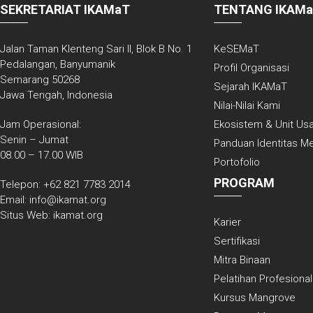
SEKRETARIAT IKAMaT
TENTANG IKAM
Jalan Taman Klenteng Sari II, Blok B No. 1
KeSEMaT
Pedalangan, Banyumanik
Profil Organisasi
Semarang 50268
Sejarah IKAMaT
Jawa Tengah, Indonesia
Nilai-Nilai Kami
Jam Operasional:
Ekosistem & Unit Us
Senin – Jumat
Panduan Identitas M
08.00 – 17.00 WIB
Portofolio
PROGRAM
Telepon: +62 821 7783 2014
Email: info@ikamat.org
Situs Web: ikamat.org
Karier
Sertifikasi
facebook
Mitra Binaan
twitter
Pelatihan Profesional
instagram
Kursus Mangrove
youtube