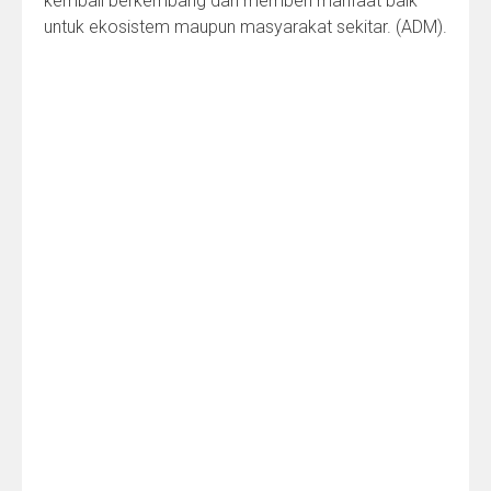
kembali berkembang dan memberi manfaat baik
untuk ekosistem maupun masyarakat sekitar. (ADM).